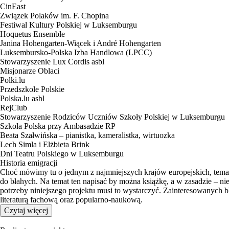
CinEast
Związek Polaków im. F. Chopina
Festiwal Kultury Polskiej w Luksemburgu
Hoquetus Ensemble
Janina Hohengarten-Wiącek i André Hohengarten
Luksembursko-Polska Izba Handlowa (LPCC)
Stowarzyszenie Lux Cordis asbl
Misjonarze Oblaci
Polki.lu
Przedszkole Polskie
Polska.lu asbl
RejClub
Stowarzyszenie Rodziców Uczniów Szkoły Polskiej w Luksemburgu
Szkoła Polska przy Ambasadzie RP
Beata Szałwińska – pianistka, kameralistka, wirtuozka
Lech Simla i Elżbieta Brink
Dni Teatru Polskiego w Luksemburgu
Historia emigracji
Choć mówimy tu o jednym z najmniejszych krajów europejskich, temat
do błahych. Na temat ten napisać by można książkę, a w zasadzie – nie
potrzeby niniejszego projektu musi to wystarczyć. Zainteresowanych 
literaturą fachową oraz popularno-naukową.
Czytaj więcej