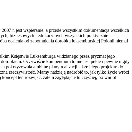
 2007 r. jest wspieranie, a przede wszystkim dokumentacja wszelkich
nych, biznesowych i edukacyjnych wszystkich praktycznie
 próba ocalenia od zapomnienia dorobku luksemburskiej Polonii niemal
Wielkim Księstwie Luksemburga widzianego przez pryzmat jego
m dorobkiem. Oczywiście kompendium to nie jest pełne i pewnie nigdy
a pokrzyżowała ambitne plany realizacji także i tego projektu; do
zna rzeczywistość. Mamy nadzieję nadrobić to, jak tylko życie wróci
koncept ten rozwijać, zatem zaglądajcie tu częściej, bo warto!