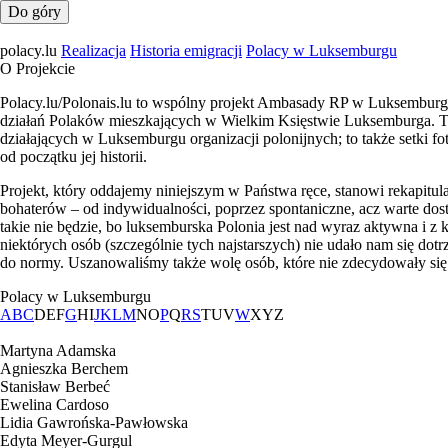
Do góry
polacy.lu
Realizacja
Historia emigracji
Polacy w Luksemburgu
O Projekcie
Polacy.lu/Polonais.lu to wspólny projekt Ambasady RP w Luksemburg
działań Polaków mieszkających w Wielkim Księstwie Luksemburga. Te k
działających w Luksemburgu organizacji polonijnych; to także setki fo
od początku jej historii.
Projekt, który oddajemy niniejszym w Państwa ręce, stanowi rekapitu
bohaterów – od indywidualności, poprzez spontaniczne, acz warte dost
takie nie będzie, bo luksemburska Polonia jest nad wyraz aktywna i z 
niektórych osób (szczególnie tych najstarszych) nie udało nam się do
do normy. Uszanowaliśmy także wolę osób, które nie zdecydowały się na 
Polacy w Luksemburgu
A
B
C
D
E
F
G
H
I
J
K
L
M
N
O
P
Q
R
S
T
U
V
W
X
Y
Z
Martyna Adamska
Agnieszka Berchem
Stanisław Berbeć
Ewelina Cardoso
Lidia Gawrońska-Pawłowska
Edyta Meyer-Gurgul