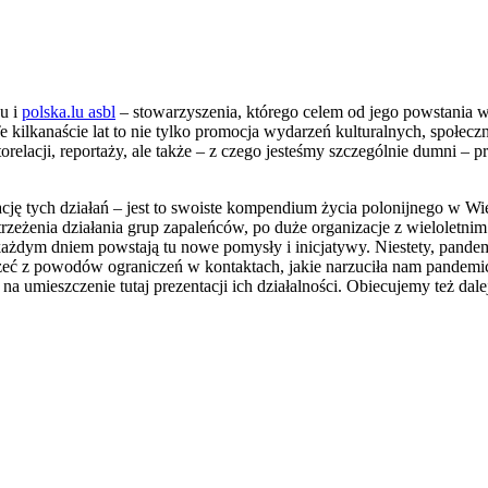
u i
polska.lu asbl
– stowarzyszenia, którego celem od jego powstania w
ilkanaście lat to nie tylko promocja wydarzeń kulturalnych, społecz
torelacji, reportaży, ale także – z czego jesteśmy szczególnie dumni –
lację tych działań – jest to swoiste kompendium życia polonijnego w 
rzeżenia działania grup zapaleńców, po duże organizacje z wieloletni
każdym dniem powstają tu nowe pomysły i inicjatywy. Niestety, pandemi
trzeć z powodów ograniczeń w kontaktach, jakie narzuciła nam pandemic
umieszczenie tutaj prezentacji ich działalności. Obiecujemy też dalej 