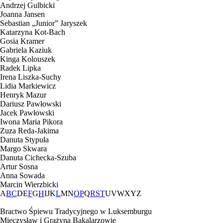
Andrzej Gulbicki
Joanna Jansen
Sebastian „Junior” Jaryszek
Katarzyna Kot-Bach
Gosia Kramer
Gabriela Kaziuk
Kinga Kolouszek
Radek Lipka
Irena Liszka-Suchy
Lidia Markiewicz
Henryk Mazur
Dariusz Pawłowski
Jacek Pawłowski
Iwona Maria Pikora
Zuza Reda-Jakima
Danuta Stypuła
Margo Skwara
Danuta Cichecka-Szuba
Artur Sosna
Anna Sowada
Marcin Wierzbicki
A
B
C
D
E
F
G
H
I
J
K
L
M
N
O
P
Q
R
S
T
U
V
W
X
Y
Z
Bractwo Śpiewu Tradycyjnego w Luksemburgu
Mieczysław i Grażyna Bakalarzowie