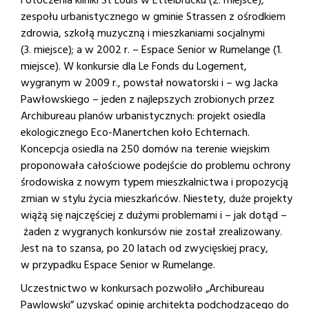
i otoczenia kliniki St Louis w Ettelbrücku (2. miejsce),
zespołu urbanistycznego w gminie Strassen z ośrodkiem
zdrowia, szkołą muzyczną i mieszkaniami socjalnymi
(3. miejsce); a w 2002 r. – Espace Senior w Rumelange (1.
miejsce). W konkursie dla Le Fonds du Logement,
wygranym w 2009 r., powstał nowatorski i – wg Jacka
Pawłowskiego – jeden z najlepszych zrobionych przez
Archibureau planów urbanistycznych: projekt osiedla
ekologicznego Eco-Manertchen koło Echternach.
Koncepcja osiedla na 250 domów na terenie wiejskim
proponowała całościowe podejście do problemu ochrony
środowiska z nowym typem mieszkalnictwa i propozycją
zmian w stylu życia mieszkańców. Niestety, duże projekty
wiążą się najczęściej z dużymi problemami i – jak dotąd –
żaden z wygranych konkursów nie został zrealizowany.
Jest na to szansa, po 20 latach od zwycięskiej pracy,
w przypadku Espace Senior w Rumelange.
Uczestnictwo w konkursach pozwoliło „Archibureau
Pawlowski” uzyskać opinię architekta podchodzącego do