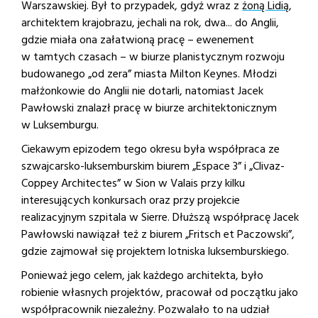
Warszawskiej. Był to przypadek, gdyż wraz z
żoną Lidią
,
architektem krajobrazu, jechali na rok, dwa... do Anglii,
gdzie miała ona załatwioną pracę – ewenement
w tamtych czasach – w biurze planistycznym rozwoju
budowanego „od zera” miasta Milton Keynes. Młodzi
małżonkowie do Anglii nie dotarli, natomiast Jacek
Pawłowski znalazł pracę w biurze architektonicznym
w Luksemburgu.
Ciekawym epizodem tego okresu była współpraca ze
szwajcarsko-luksemburskim biurem „Espace 3” i „Clivaz-
Coppey Architectes” w Sion w Valais przy kilku
interesujących konkursach oraz przy projekcie
realizacyjnym szpitala w Sierre. Dłuższą współpracę Jacek
Pawłowski nawiązał też z biurem „Fritsch et Paczowski”,
gdzie zajmował się projektem lotniska luksemburskiego.
Ponieważ jego celem, jak każdego architekta, było
robienie własnych projektów, pracował od początku jako
współpracownik niezależny. Pozwalało to na udział