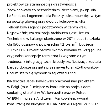
projektów ze starannością i kreatywnością.
Zaowocowało to bezpośrednimi zleceniami, jak np. dla
Le Fonds du Logement i dla Poczty Luksemburskiej, w tym
na pocztę główną przy dworcu kolejowym, kilka
Telebutików i agencji pocztowych w całym kraju.
Najpoważniejszą realizacją Archibureau jest Liceum
Techniczne w Lallange ukończone w 2011 r. Jest to szkoła
2
dla 1500 uczniów o powierzchni 42 tys. m
i budżecie
110 mln EUR. Projekt bardzo skomplikowany ze względu na
oryginalną koncepcję termiczną i związane z tym
trudności z integracją techniki budynku. Realizacja została
bardzo dobrze przyjęta przez inwestora i użytkowników.
Liceum stało się symbolem tej części Eschu.
Kilkakrotnie Jacek Pawłowski pracował nad projektami
w Belgii (m.in. 3. miejsce w konkursie na projekt domu
spokojnej starości w Welkenraedt) oraz w Polsce.
W 1994 r., wraz z Andrzejem Markowskim, wygrał
konsultację na budynek DHL na lotnisku Okęcie. W 1998 r.