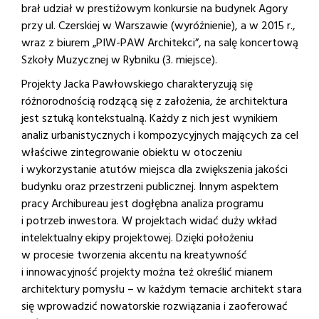
brał udział w prestiżowym konkursie na budynek Agory
przy ul. Czerskiej w Warszawie (wyróżnienie), a w 2015 r.,
wraz z biurem „PIW-PAW Architekci”, na salę koncertową
Szkoły Muzycznej w Rybniku (3. miejsce).
Projekty Jacka Pawłowskiego charakteryzują się
różnorodnością rodzącą się z założenia, że architektura
jest sztuką kontekstualną. Każdy z nich jest wynikiem
analiz urbanistycznych i kompozycyjnych mających za cel
właściwe zintegrowanie obiektu w otoczeniu
i wykorzystanie atutów miejsca dla zwiększenia jakości
budynku oraz przestrzeni publicznej. Innym aspektem
pracy Archibureau jest dogłębna analiza programu
i potrzeb inwestora. W projektach widać duży wkład
intelektualny ekipy projektowej. Dzięki położeniu
w procesie tworzenia akcentu na kreatywność
i innowacyjność projekty można też określić mianem
architektury pomysłu – w każdym temacie architekt stara
się wprowadzić nowatorskie rozwiązania i zaoferować