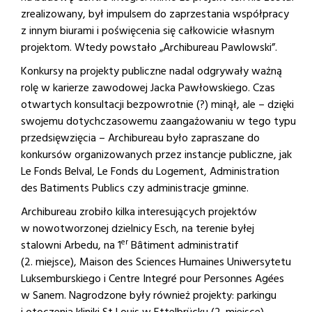
zrealizowany, był impulsem do zaprzestania współpracy
z innym biurami i poświęcenia się całkowicie własnym
projektom. Wtedy powstało „Archibureau Pawlowski”.
Konkursy na projekty publiczne nadal odgrywały ważną
rolę w karierze zawodowej Jacka Pawłowskiego. Czas
otwartych konsultacji bezpowrotnie (?) minął, ale – dzięki
swojemu dotychczasowemu zaangażowaniu w tego typu
przedsięwzięcia – Archibureau było zapraszane do
konkursów organizowanych przez instancje publiczne, jak
Le Fonds Belval, Le Fonds du Logement, Administration
des Batiments Publics czy administracje gminne.
Archibureau zrobiło kilka interesujących projektów
w nowotworzonej dzielnicy Esch, na terenie byłej
er
stalowni Arbedu, na 1
Bâtiment administratif
(2. miejsce), Maison des Sciences Humaines Uniwersytetu
Luksemburskiego i Centre Integré pour Personnes Agées
w Sanem. Nagrodzone były również projekty: parkingu