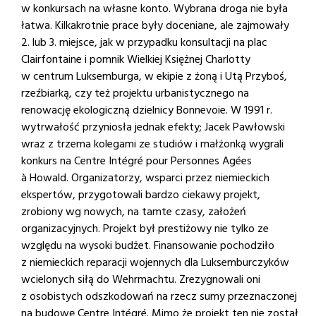
w konkursach na własne konto. Wybrana droga nie była
łatwa. Kilkakrotnie prace były doceniane, ale zajmowały
2. lub 3. miejsce, jak w przypadku konsultacji na plac
Clairfontaine i pomnik Wielkiej Księżnej Charlotty
w centrum Luksemburga, w ekipie z żoną i Utą Przyboś,
rzeźbiarką, czy też projektu urbanistycznego na
renowację ekologiczną dzielnicy Bonnevoie. W 1991 r.
wytrwałość przyniosła jednak efekty; Jacek Pawłowski
wraz z trzema kolegami ze studiów i małżonką wygrali
konkurs na Centre Intégré pour Personnes Agées
à Howald. Organizatorzy, wsparci przez niemieckich
ekspertów, przygotowali bardzo ciekawy projekt,
zrobiony wg nowych, na tamte czasy, założeń
organizacyjnych. Projekt był prestiżowy nie tylko ze
względu na wysoki budżet. Finansowanie pochodziło
z niemieckich reparacji wojennych dla Luksemburczyków
wcielonych siłą do Wehrmachtu. Zrezygnowali oni
z osobistych odszkodowań na rzecz sumy przeznaczonej
na budowę Centre Intégré. Mimo że projekt ten nie został