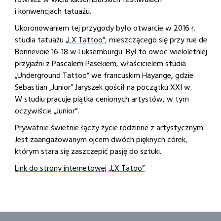
również w wielu luksemburskich festiwalach
i konwencjach tatuażu.
Ukoronowaniem tej przygody było otwarcie w 2016 r.
studia tatuażu
„LX Tattoo”
, mieszczącego się przy rue de
Bonnevoie 16-18 w Luksemburgu. Był to owoc wieloletniej
przyjaźni z Pascalem Pasekiem, właścicielem studia
„Underground Tattoo” we francuskim Hayange, gdzie
Sebastian „Junior” Jaryszek gościł na początku XXI w.
W studiu pracuje piątka cenionych artystów, w tym
oczywiście „Junior”.
Prywatnie świetnie łączy życie rodzinne z artystycznym.
Jest zaangażowanym ojcem dwóch pięknych córek,
którym stara się zaszczepić pasję do sztuki.
Link do strony internetowej „LX Tatoo”