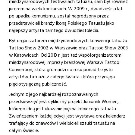
międzynarodowych festiwalach tatuażu, sam był również
jurorem na wielu konkursach. W 2009 r., dwadzieścia lat
po upadku komunizmu, został nagrodzony przez
przedstawicieli branży Ikoną Polskiego Tatuażu jako
najlepszy artysta tamtego dwudziestolecia.
Był organizatorem międzynarodowych konwencji tatuażu
Tattoo Show 2002 w Warszawie oraz Tattoo Show 2003
w Katowicach. Od 2013 r. jest też współorganizatorem
międzynarodowej imprezy branżowej Warsaw Tattoo
Convention, która gromadzi co roku ponad trzystu
artystów tatuażu z całego świata i która przyciąga
pięciotysięczną publiczność.
Jednym z jego najbardziej rozpoznawalnych
przedsięwzięć jest cykliczny projekt Juniorink Women,
którego ideą jest ukazanie piękna kobiecego tatuażu.
Zwieńczeniem każdej edycji jest wystawa oraz kalendarz
trafiający do znawców i wielbicieli sztuki tatuażu na
całym świecie.