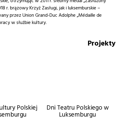
kie, otrzymując w 2011 r. srebrny medal „Zasłużony
018 r. brązowy Krzyż Zasługi, jak i luksemburskie –
any przez Union Grand-Duc Adolphe „Médaille de
 pracy w służbie kultury.
Projekty
ultury Polskiej
Dni Teatru Polskiego w
semburgu
Luksemburgu