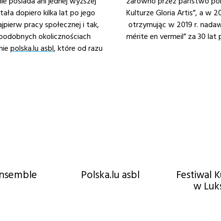
ie posiada ani jednej wyższej
zarówno przez państwo pols
ła dopiero kilka lat po jego
Kulturze Gloria Artis”, a w 2
jpierw pracy społecznej i tak,
otrzymując w 2019 r. nadaw
w podobnych okolicznościach
mérite en vermeil” za 30 lat
nie
polska.lu asbl
, które od razu
Ensemble
Polska.lu asbl
Festiwal K
w Luk