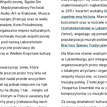
 Współczesnej, Śląskie Dni
utalentowanych i najbardzi
, Międzynaro­do­wy Festiwal
w 2011 r. kwartet wokalny
H
al Audio-Art w Krakowie, Musica
zupełnie inna historia
. Marci
urges (Francja) oraz w wielu
kościołach oraz w kościele
anadzie, Korei Południowej
rzymskokatolickiej w Lukse
rganizator imprez kulturalnych,
(tenor), angażując się pona
 festiwalu muzyki współczesnej
popularyzacja muzyki polski
ce pod nazwą Laboratorium
Bractwo Śpiewu Tradycyjn
toryczne podstawy do
cej w Wielkim Księstwie kulturę
Dla Marcina równie ważnym p
w Luksemburgu, jest integra
organizowanych przez niego
towarzysząc żonie, która
z lokalnymi artystami i org
e jeszcze przez trzy lata od
zespoły muzyczne, oczywiśc
ił nadal przede wszystkim
muzykę polską. Z kolei jeg
ł się jednak miejscem na tyle
Hoquetus Ensemble ma w swo
u na dłużej. I tak… minęło od
kompozytorów co muzyki lu
 w którym w Polsce uważany był
ferty pracy (ciekawostką niech
Za swoją działalność kultura