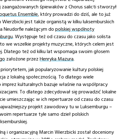
ej zaangażowanych śpiewaków z Chorus salicti stworzył
oquetus Ensemble
, który prowadzi do dziś, ale to już
n Wierzbicki jest także organistą w kilku luksemburskich
 na Neudorfie należącym do
polskiej wspólnoty
mburgu
. Występuje też od czasu do czasu jako solista
dto we wszelkie projekty muzyczne, których celem jest
ej. Dlatego też od kilku lat wspomaga swoim głosem
ego
założone przez
Henryka Mazura
.
riorytetem, jak popularyzowanie kultury polskiej
cja z lokalną społecznością. To dlatego wiele
 imprez kulturalnych bazuje właśnie na współpracy
anizacjami. To dlatego zdecydował się prowadzić lokalne
ie umieszczając w ich repertuarze od czasu do czasu
o najważniejszy projekt zawodowy tu w Luksemburgu –
im repertuarze tyle samo dzieł polskich
ksemburskiej.
lną i organizacyjną Marcin Wierzbicki został doceniony