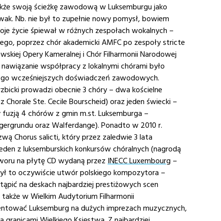
akże swoją ścieżkę zawodową w Luksemburgu jako
ewak. Nb. nie był to zupełnie nowy pomysł, bowiem
woje życie śpiewał w różnych zespołach wokalnych –
go, poprzez chór akademicki AMFC po zespoły stricte
skiej Opery Kameralnej i Chór Filharmonii Narodowej
nawiązanie współpracy z lokalnymi chórami było
ą jego wcześniejszych doświadczeń zawodowych.
bicki prowadzi obecnie 3 chóry – dwa kościelne
az Chorale Ste. Cecile Bourscheid) oraz jeden świecki –
y fuzją 4 chórów z gmin m.st. Luksemburga –
lingergrundu oraz Walferdange). Ponadto w 2010 r.
wą Chorus salicti, który przez zaledwie 3 lata
jeden z luksemburskich konkursów chóralnych (nagrodą
tworu na płytę CD wydaną przez
INECC Luxembourg
–
 był to oczywiście utwór polskiego kompozytora –
pić na deskach najbardziej prestiżowych scen
 także w Wielkim Audytorium Filharmonii
ezentować Luksemburg na dużych imprezach muzycznych,
 granicami Wielkiego Księstwa. Z najbardziej