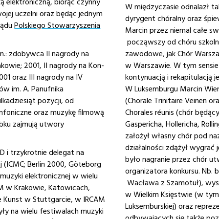
 elektroniczną, biorąc czynny
W międzyczasie odnalazł t
jej uczelni oraz będąc jednym
dyrygent chóralny oraz śpi
rządu
Polskiego Stowarzyszenia
Marcin przez niemal całe s
począwszy od chóru szkolne
in.: zdobywca II nagrody na
zawodowe, jak Chór Warszaw
owie; 2001, II nagrody na Kon­
w Warszawie. W tym sensie 
01 oraz III nagrody na IV
kontynuacją i rekapitulacj
w im. A. Panufnika
W Luksemburgu Marcin Wierz
(Chorale Trinitaire Veinen or
mfoniczne oraz muzykę filmową
Chorales réunis (chór będąc
robku zajmują utwory
Gaspericha, Hollericha, Rol
założył własny chór pod naz
działalności zdążył wygrać 
 i trzykrotnie delegat na
było nagranie przez chór u
(ICMC; Berlin 2000, Göteborg
organizatora konkursu. Nb.
muzyki elektronicznej w wielu
Wacława z Szamotuł), wystą
M w Krakowie, Katowicach,
w Wielkim Księstwie (w tym
e Kunst w Stuttgarcie, w IRCAM
Luksemburskiej) oraz repr
yły na wielu festiwalach muzyki
odbywających się także poza