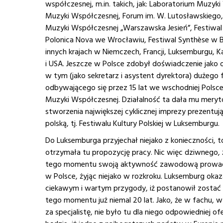
współczesnej, m.in. takich, jak: Laboratorium Muzyki
Muzyki Współ­cze­snej, Forum im. W. Luto­sław­skiego
Muzyki Współ­czes­nej „War­sza­w­ska Jesień”, Festiw
Polonica Nova we Wrocławiu, Festiwal Synthèse w Bo
innych krajach w Niemczech, Francji, Luksemburgu, K
i USA. Jeszcze w Polsce zdobył doświadczenie jako o
w tym (jako sekretarz i asystent dyrektora) dużego
odbywającego się przez 15 lat we wschodniej Pols
Muzyki Współczesnej. Działalność ta dała mu mery
stworzenia największej cyklicznej imprezy prezentują
polską, tj. Festiwalu Kultury Polskiej w Luksemburgu.
Do Luksemburga przyjechał niejako z konieczności, 
otrzymała tu propozycję pracy. Nic więc dziwnego, ż
tego momentu swoją aktywność zawodową prowadz
w Polsce, żyjąc niejako w rozkroku. Luksemburg okaza
ciekawym i wartym przygody, iż postanowił zostać t
tego momentu już niemal 20 lat. Jako, że w fachu,
za specjalistę, nie było tu dla niego odpowiedniej o