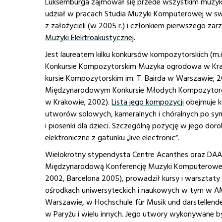
Luksemburga zajmował się przede wszystkim muzyką
udział w pracach Studia Muzyki Komputerowej w swo
z założycieli (w 2005 r.) i członkiem pierwszego za
Muzyki Elektroakustycznej
.
Jest laureatem kilku konkursów kompozytorskich (m.
Konkursie Kom­pozytorskim Muzyka ogro­do­wa w Krak
kursie Kompozytorskim im. T. Bairda w Warszawie; 20
Międzynarodowym Konkursie Młodych Kompozy­to­ró
w Krakowie; 2002).
Lista jego kompozycji
obejmuje kilkadziesiąt pozycji, od
utworów solowych, kameralnych i chóralnych po sy
i piosenki dla dzieci. Szczególną pozycję w jego do
elektroniczne z gatunku „live electronic”.
Wielokrotny stypendysta Centre Acanthes oraz DAAD
Międzynarodową Konferencję Muzyki Komputerowej 
2002, Barcelona 2005), prowadził kursy i warsztaty 
ośrodkach uniwersyteckich i naukowych w tym w A
Warszawie, w Hochschule für Musik und darstellend
w Paryżu i wielu innych. Jego utwory wykony­wane b